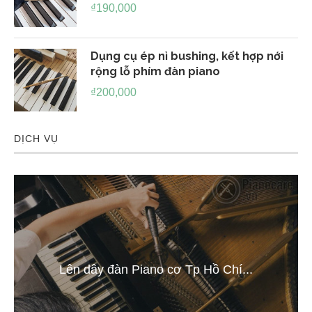
₫
190,000
Dụng cụ ép nỉ bushing, kết hợp nới
rộng lỗ phím đàn piano
₫
200,000
DỊCH VỤ
Lên dây đàn Piano cơ Tp Hồ Chí...