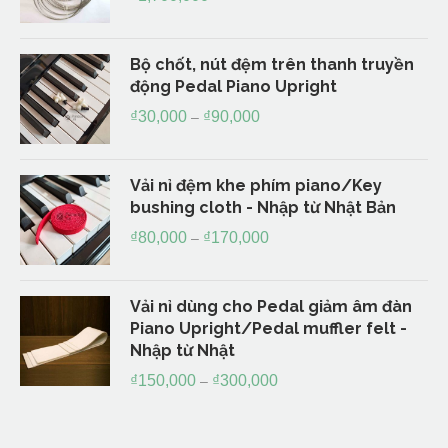
Bộ chốt, nút đệm trên thanh truyền
động Pedal Piano Upright
₫
30,000
₫
90,000
–
Vải nỉ đệm khe phím piano/Key
bushing cloth - Nhập từ Nhật Bản
₫
80,000
₫
170,000
–
Vải nỉ dùng cho Pedal giảm âm đàn
Piano Upright/Pedal muffler felt -
Nhập từ Nhật
₫
150,000
₫
300,000
–