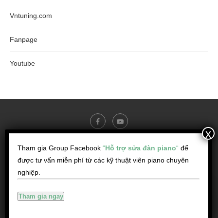
Vntuning.com
Fanpage
Youtube
Tham gia Group Facebook
“
Hỗ trợ sửa đàn piano
“
để
@ Copyright - Dịch vụ sửa chữa - Lên dây đàn Piano - Pianocare.vn
được tư vấn miễn phí từ các kỹ thuật viên piano chuyên
-----------------------
nghiệp.
Đ/c: Block A, Chung cư Hausneo, đường số 11, P. Phú Hữu, Tp. Thủ Đức,
HCM
Hotline:
0931.51
Hiện số
Tham gia ngay
Email: pianocare.vn@gmail.com
Contact
Us