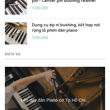
pin - Center pin bushing reamer
₫
190,000
Dụng cụ ép nỉ bushing, kết hợp nới
rộng lỗ phím đàn piano
₫
200,000
DỊCH VỤ
Lên dây đàn Piano cơ Tp Hồ Chí...