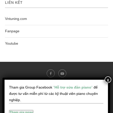
LIÊN KẾT
Vntuning.com
Fanpage
Youtube
Tham gia Group Facebook
“
Hỗ trợ sửa đàn piano
“
để
@ Copyright - Dịch vụ sửa chữa - Lên dây đàn Piano - Pianocare.vn
được tư vấn miễn phí từ các kỹ thuật viên piano chuyên
-----------------------
nghiệp.
Đ/c: Block A, Chung cư Hausneo, đường số 11, P. Phú Hữu, Tp. Thủ Đức,
HCM
Hotline:
0931.51
Hiện số
Tham gia ngay
Email: pianocare.vn@gmail.com