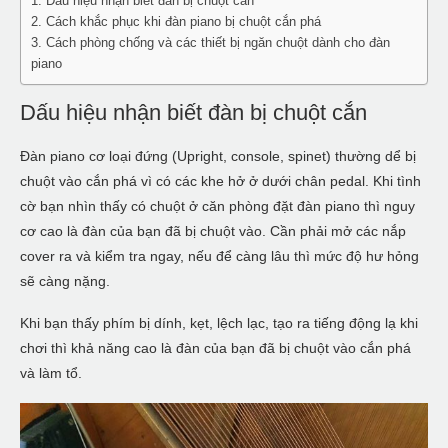
Dấu hiệu nhận biết đàn bị chuột cắn
Cách khắc phục khi đàn piano bị chuột cắn phá
Cách phòng chống và các thiết bị ngăn chuột dành cho đàn
piano
Dấu hiệu nhận biết đàn bị chuột cắn
Đàn piano cơ loại đứng (Upright, console, spinet) thường dể bị
chuột vào cắn phá vì có các khe hở ở dưới chân pedal. Khi tình
cờ bạn nhìn thấy có chuột ở căn phòng đặt đàn piano thì nguy
cơ cao là đàn của bạn đã bị chuột vào. Cần phải mở các nắp
cover ra và kiểm tra ngay, nếu để càng lâu thì mức độ hư hỏng
sẽ càng nặng.
Khi bạn thấy phím bị dính, kẹt, lệch lạc, tạo ra tiếng động lạ khi
chơi thì khả năng cao là đàn của bạn đã bị chuột vào cắn phá
và làm tổ.