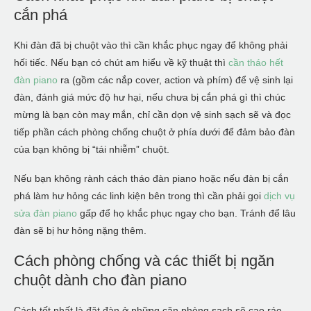
cắn phá
Khi đàn đã bị chuột vào thì cần khắc phục ngay để không phải
hối tiếc. Nếu bạn có chút am hiểu về kỹ thuật thì
cần tháo hết
đàn piano
ra (gồm các nắp cover, action và phím) để vệ sinh lại
đàn, đánh giá mức độ hư hại, nếu chưa bị cắn phá gì thì chúc
mừng là bạn còn may mắn, chỉ cần dọn vệ sinh sạch sẽ và đọc
tiếp phần cách phòng chống chuột ở phía dưới để đảm bảo đàn
của bạn không bị “tái nhiễm” chuột.
Nếu bạn không rành cách tháo đàn piano hoặc nếu đàn bị cắn
phá làm hư hỏng các linh kiện bên trong thì cần phải gọi
dịch vụ
sửa đàn piano
gấp để họ khắc phục ngay cho bạn. Tránh để lâu
đàn sẽ bị hư hỏng nặng thêm.
Cách phòng chống và các thiết bị ngăn
chuột dành cho đàn piano
Cách tốt nhất là đặt đàn ở những căn phòng sạch sẽ cao ráo