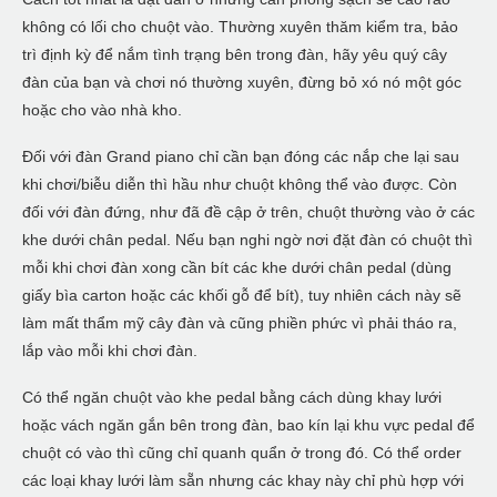
không có lối cho chuột vào. Thường xuyên thăm kiểm tra, bảo
trì định kỳ để nắm tình trạng bên trong đàn, hãy yêu quý cây
đàn của bạn và chơi nó thường xuyên, đừng bỏ xó nó một góc
hoặc cho vào nhà kho.
Đối với đàn Grand piano chỉ cần bạn đóng các nắp che lại sau
khi chơi/biễu diễn thì hầu như chuột không thể vào được. Còn
đối với đàn đứng, như đã đề cập ở trên, chuột thường vào ở các
khe dưới chân pedal. Nếu bạn nghi ngờ nơi đặt đàn có chuột thì
mỗi khi chơi đàn xong cần bít các khe dưới chân pedal (dùng
giấy bìa carton hoặc các khối gỗ để bít), tuy nhiên cách này sẽ
làm mất thẩm mỹ cây đàn và cũng phiền phức vì phải tháo ra,
lắp vào mỗi khi chơi đàn.
Có thể ngăn chuột vào khe pedal bằng cách dùng khay lưới
hoặc vách ngăn gắn bên trong đàn, bao kín lại khu vực pedal để
chuột có vào thì cũng chỉ quanh quẩn ở trong đó. Có thể order
các loại khay lưới làm sẵn nhưng các khay này chỉ phù hợp với