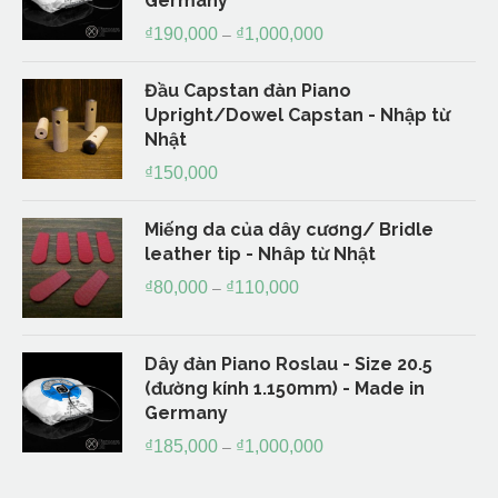
Germany
₫
190,000
₫
1,000,000
–
Đầu Capstan đàn Piano
Upright/Dowel Capstan - Nhập từ
Nhật
₫
150,000
Miếng da của dây cương/ Bridle
leather tip - Nhâp từ Nhật
₫
80,000
₫
110,000
–
Dây đàn Piano Roslau - Size 20.5
(đường kính 1.150mm) - Made in
Germany
₫
185,000
₫
1,000,000
–