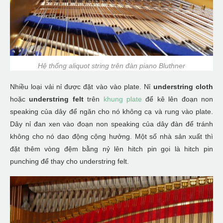
Hệ thống aliquot string trên đàn piano Bluthner
Nhiều loại vải nỉ được đặt vào vào plate. Nỉ
understring cloth
hoặc
understring felt
trên
khung plate
để kê lên đoạn non
speaking của dây để ngăn cho nó không cạ và rung vào plate.
Dây nỉ đan xen vào đoạn non speaking của dây đàn để tránh
không cho nó dao động cộng hưởng. Một số nhà sản xuất thì
đặt thêm vòng đệm bằng nỷ lên hitch pin gọi là hitch pin
punching để thay cho understring felt.