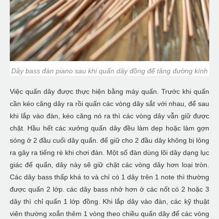
Dây bass đàn piano sau khi quấn dây đồng để tăng đường kính
Việc quấn dây được thực hiện bằng máy quấn. Trước khi quấn
cần kéo căng dây ra rồi quấn các vòng dây sắt với nhau, để sau
khi lắp vào đàn, kéo căng nó ra thì các vòng dây vẫn giữ được
chặt. Hầu hết các xưởng quấn dây đều làm dẹp hoặc làm gợn
sóng ở 2 đầu cuối dây quấn. để giữ cho 2 đầu dây không bị lỏng
ra gây ra tiếng rè khi chơi đàn. Một số đàn dùng lõi dây dạng lục
giác để quấn, dây này sẽ giữ chặt các vòng dây hơn loại tròn.
Các dây bass thấp khá to và chỉ có 1 dây trên 1 note thì thường
được quấn 2 lớp. các dây bass nhở hơn ở các nốt có 2 hoặc 3
dây thì chỉ quấn 1 lớp đồng. Khi lắp dây vào đàn, các kỹ thuật
viên thường xoắn thêm 1 vòng theo chiều quấn dây để các vòng