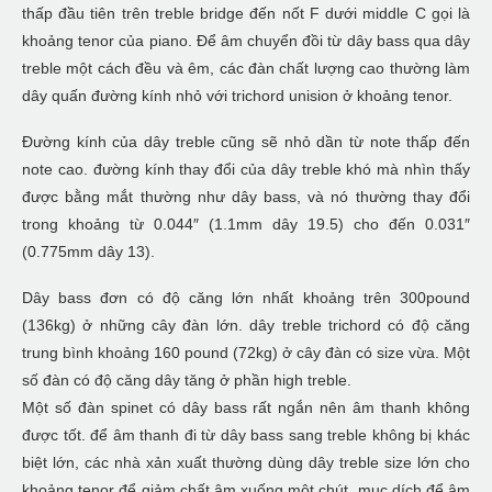
thấp đầu tiên trên treble bridge đến nốt F dưới middle C gọi là
khoảng tenor của piano. Để âm chuyển đồi từ dây bass qua dây
treble một cách đều và êm, các đàn chất lượng cao thường làm
dây quấn đường kính nhỏ với trichord unision ở khoảng tenor.
Đường kính của dây treble cũng sẽ nhỏ dần từ note thấp đến
note cao. đường kính thay đổi của dây treble khó mà nhìn thấy
được bằng mắt thường như dây bass, và nó thường thay đổi
trong khoảng từ 0.044″ (1.1mm dây 19.5) cho đến 0.031″
(0.775mm dây 13).
Dây bass đơn có độ căng lớn nhất khoảng trên 300pound
(136kg) ở những cây đàn lớn. dây treble trichord có độ căng
trung bình khoảng 160 pound (72kg) ở cây đàn có size vừa. Một
số đàn có độ căng dây tăng ở phần high treble.
Một số đàn spinet có dây bass rất ngắn nên âm thanh không
được tốt. để âm thanh đi từ dây bass sang treble không bị khác
biệt lớn, các nhà xản xuất thường dùng dây treble size lớn cho
khoảng tenor để giảm chất âm xuống một chút, mục dích để âm