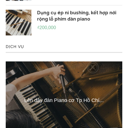
Dụng cụ ép nỉ bushing, kết hợp nới
rộng lỗ phím đàn piano
₫
200,000
DỊCH VỤ
Lên dây đàn Piano cơ Tp Hồ Chí...