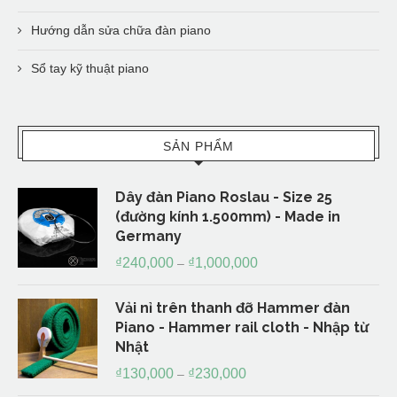
Hướng dẫn sửa chữa đàn piano
Sổ tay kỹ thuật piano
SẢN PHẨM
Dây đàn Piano Roslau - Size 25
(đường kính 1.500mm) - Made in
Germany
₫
240,000
₫
1,000,000
–
Vải nỉ trên thanh đỡ Hammer đàn
Piano - Hammer rail cloth - Nhập từ
Nhật
₫
130,000
₫
230,000
–