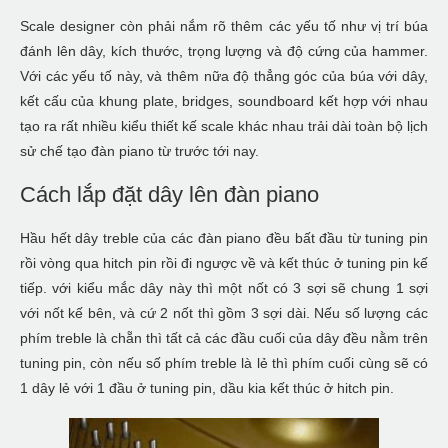
Scale designer còn phải nắm rõ thêm các yếu tố như vị trí búa
đánh lên dây, kích thước, trọng lượng và độ cứng của hammer.
Với các yếu tố này, và thêm nữa độ thẳng góc của búa với dây,
kết cấu của khung plate, bridges, soundboard kết hợp với nhau
tạo ra rất nhiều kiểu thiết kế scale khác nhau trải dài toàn bộ lịch
sử chế tạo đàn piano từ trước tới nay.
Cách lắp đặt dây lên đàn piano
Hầu hết dây treble của các đàn piano đều bất đầu từ tuning pin
rồi vòng qua hitch pin rồi đi ngược về và kết thúc ở tuning pin kế
tiếp. với kiểu mắc dây này thì một nốt có 3 sợi sẽ chung 1 sợi
với nốt kế bên, và cứ 2 nốt thì gồm 3 sợi dài. Nếu số lượng các
phím treble là chẵn thì tất cả các đầu cuối của dây đều nằm trên
tuning pin, còn nếu số phím treble là lẻ thì phím cuối cùng sẽ có
1 dây lẻ với 1 đầu ở tuning pin, dầu kia kết thúc ở hitch pin.