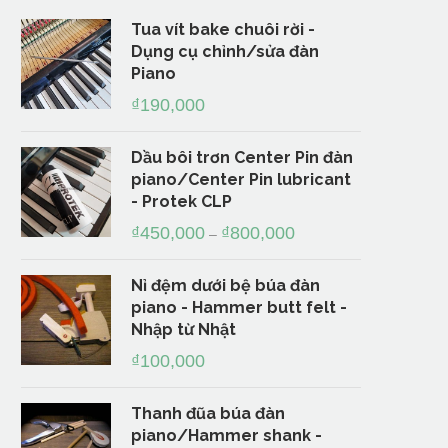
Tua vít bake chuôi rời -
Dụng cụ chỉnh/sửa đàn
Piano
₫
190,000
Dầu bôi trơn Center Pin đàn
piano/Center Pin lubricant
- Protek CLP
₫
450,000
₫
800,000
–
Nỉ đệm dưới bệ búa đàn
piano - Hammer butt felt -
Nhập từ Nhật
₫
100,000
Thanh đũa búa đàn
piano/Hammer shank -