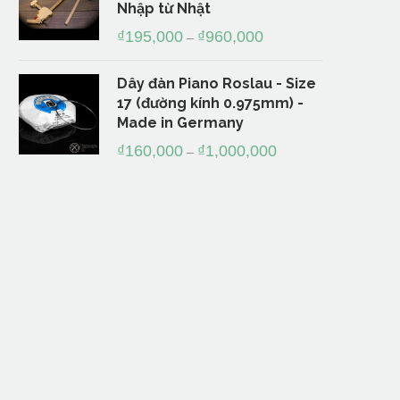
Nhập từ Nhật
₫
195,000
₫
960,000
–
Dây đàn Piano Roslau - Size
17 (đường kính 0.975mm) -
Made in Germany
₫
160,000
₫
1,000,000
–