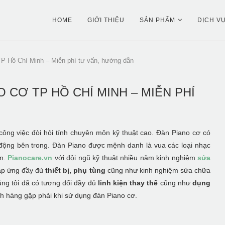
HOME
GIỚI THIỆU
SẢN PHẨM
DỊCH V
P Hồ Chí Minh – Miễn phí tư vấn, hướng dẫn
 CƠ TP HỒ CHÍ MINH – MIỄN PHÍ
công việc đòi hỏi tính chuyên môn kỹ thuật cao. Đàn Piano cơ có
n động bên trong. Đàn Piano được mệnh danh là vua các loại nhạc
ản.
Pianocare.vn
với đội ngũ kỹ thuật nhiều năm kinh nghiệm
sửa
 đáp ứng đầy đủ
thiết bị, phụ tùng
cũng như kinh nghiệm sửa chữa
húng tôi đã có tương đối đầy đủ
linh kiện thay thế
cũng như
dụng
h hàng gặp phải khi sử dụng đàn Piano cơ.