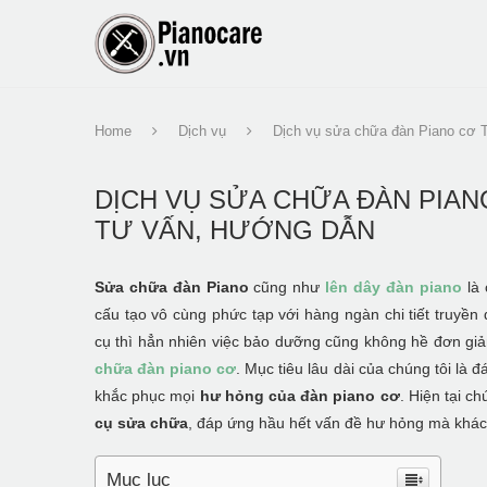
Home
Dịch vụ
Dịch vụ sửa chữa đàn Piano cơ T
DỊCH VỤ SỬA CHỮA ĐÀN PIANO
TƯ VẤN, HƯỚNG DẪN
Sửa chữa đàn Piano
cũng như
lên dây đàn piano
là 
cấu tạo vô cùng phức tạp với hàng ngàn chi tiết truyề
cụ thì hẳn nhiên việc bảo dưỡng cũng không hề đơn gi
chữa đàn piano cơ
. Mục tiêu lâu dài của chúng tôi là
khắc phục mọi
hư hỏng của đàn piano cơ
. Hiện tại c
cụ sửa chữa
, đáp ứng hầu hết vấn đề hư hỏng mà khác
Mục lục