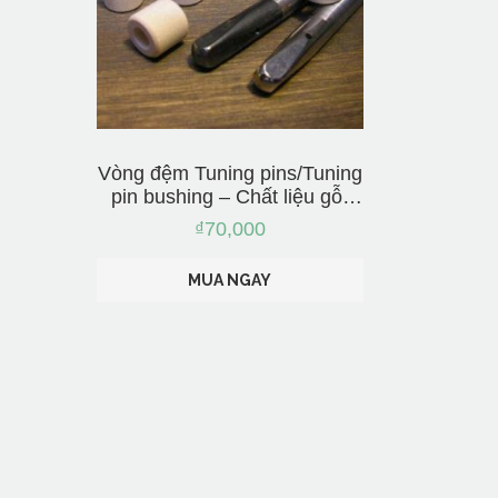
Vòng đệm Tuning pins/Tuning
pin bushing – Chất liệu gỗ,
nhập từ Nhật Bản
₫
70,000
MUA NGAY