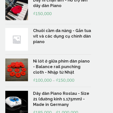
Dây nỉ chặn âm - Hỗ trợ lên
dây đàn Piano
₫
150,000
Chuôi cầm đa năng - Gắn tua
vít và các dụng cụ chỉnh đàn
piano
Nỉ lót ở giữa phím đàn piano
- Balance rail punching
cloth - Nhập từ Nhật
₫
100,000
₫
150,000
–
Dây đàn Piano Roslau - Size
21 (đường kính 1.175mm) -
Made in Germany
₫
185,000
₫
1,000,000
–