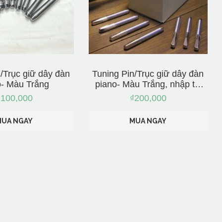
/Trục giữ dây đàn
Tuning Pin/Trục giữ dây đàn
o- Màu Trắng
piano- Màu Trắng, nhập từ
Nhật Bản
₫
100,000
₫
200,000
MUA NGAY
MUA NGAY