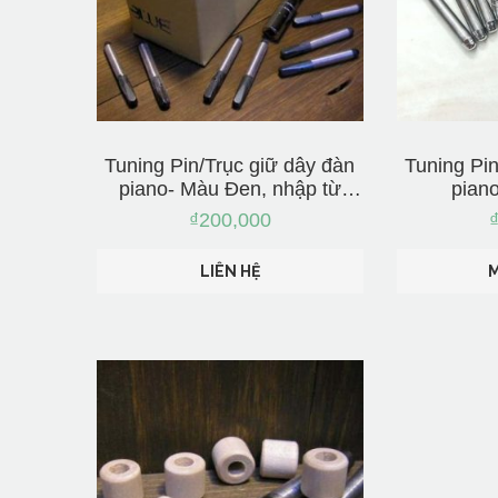
Tuning Pin/Trục giữ dây đàn
Tuning Pin
piano- Màu Đen, nhập từ
pian
Nhật Bản
₫
200,000
LIÊN HỆ