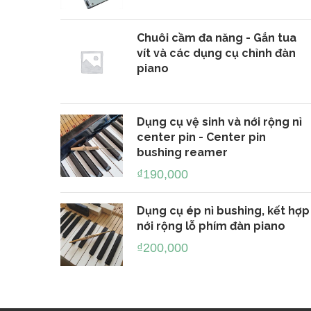
đàn Piano
Cung cấp phụ tùng, thiết bị, dụng cụ.
Chuôi cầm đa năng - Gắn tua
vít và các dụng cụ chỉnh đàn
piano
Dụng cụ vệ sinh và nới rộng nỉ
center pin - Center pin
bushing reamer
₫
190,000
Dụng cụ ép nỉ bushing, kết hợp
nới rộng lỗ phím đàn piano
₫
200,000