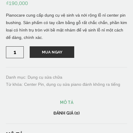
₫
190,000
Pianocare cung cấp dụng cụ vệ sinh và nới rộng lỗ nỉ center pin
bushing. Sản phẩm có tay cầm bằng gỗ rất chắc chắn, phần kim
loại có hình trụ tròn với bề mặt nhám để vệ sinh lỗ nỉ một cách
dể dàng, chính xác.
Dụng
MUA NGAY
cụ
vệ
sinh
và
nới
rộng
Danh mục:
Dụng cụ sửa chữa
nỉ
Từ khóa:
Center Pin
,
dụng cụ sửa piano đánh không ra tiếng
center
pin
-
Center
MÔ TẢ
pin
bushing
ĐÁNH GIÁ (0)
reamer
số
lượng