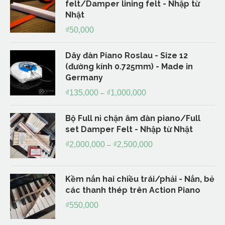
felt/Damper lining felt - Nhập từ
Nhật
₫
50,000
Dây đàn Piano Roslau - Size 12
(đường kính 0.725mm) - Made in
Germany
₫
135,000
₫
1,000,000
–
Bộ Full nỉ chặn âm đàn piano/Full
set Damper Felt - Nhập từ Nhật
₫
2,000,000
₫
2,500,000
–
Kềm nắn hai chiều trái/phải - Nắn, bẻ
các thanh thép trên Action Piano
₫
550,000