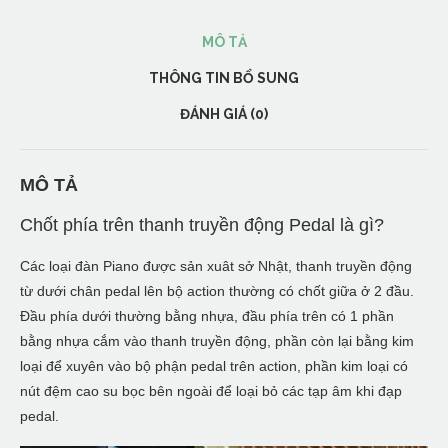
số
lượng
MÔ TẢ
THÔNG TIN BỔ SUNG
ĐÁNH GIÁ (0)
MÔ TẢ
Chốt phía trên thanh truyền động Pedal là gì?
Các loại đàn Piano được sản xuât sở Nhật, thanh truyền động
từ dưới chân pedal lên bộ action thường có chốt giữa ở 2 đầu.
Đầu phía dưới thường bằng nhựa, đầu phía trên có 1 phần
bằng nhựa cắm vào thanh truyền động, phần còn lại bằng kim
loại để xuyên vào bộ phận pedal trên action, phần kim loại có
nút đệm cao su bọc bên ngoài để loại bỏ các tạp âm khi đạp
pedal.