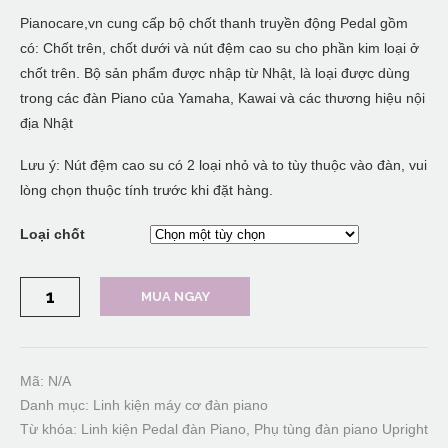
Pianocare,vn cung cấp bộ chốt thanh truyền động Pedal gồm
có: Chốt trên, chốt dưới và nút đệm cao su cho phần kim loại ở
chốt trên. Bộ sản phẩm được nhập từ Nhật, là loại được dùng
trong các đàn Piano của Yamaha, Kawai và các thương hiệu nội
địa Nhật
Lưu ý: Nút đệm cao su có 2 loại nhỏ và to tùy thuộc vào đàn, vui
lòng chọn thuộc tính trước khi đặt hàng.
Loại chốt
Bộ
MUA NGAY
chốt,
nút
đệm
trên
thanh
truyền
Mã:
N/A
động
Danh mục:
Linh kiện máy cơ đàn piano
Pedal
Piano
Từ khóa:
Linh kiện Pedal đàn Piano
,
Phụ tùng đàn piano Upright
Upright