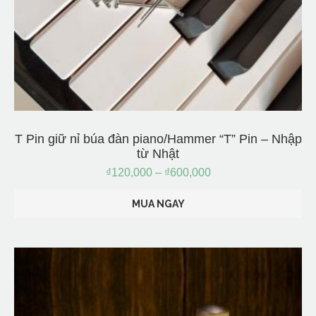
T Pin giữ nỉ búa đàn piano/Hammer “T” Pin – Nhập
từ Nhật
₫
120,000
–
₫
600,000
MUA NGAY