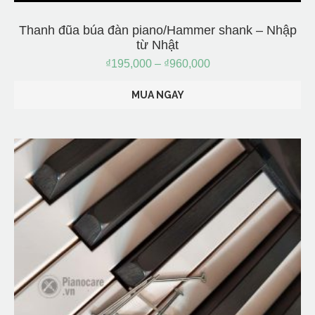
Thanh đũa búa đàn piano/Hammer shank – Nhập
từ Nhật
₫
195,000
–
₫
960,000
MUA NGAY