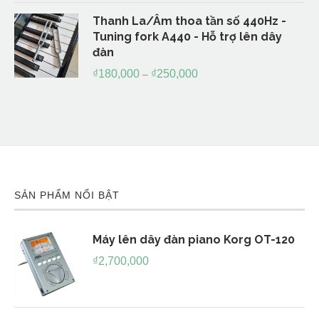
Thanh La/Âm thoa tần số 440Hz -
Tuning fork A440 - Hỗ trợ lên dây
đàn
₫
180,000
₫
250,000
–
SẢN PHẨM NỔI BẬT
Máy lên dây đàn piano Korg OT-120
₫
2,700,000