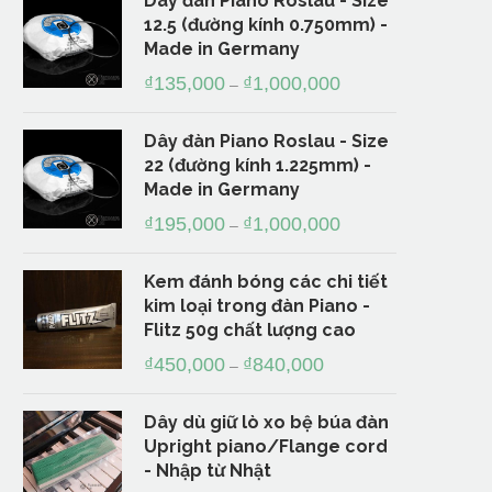
Dây đàn Piano Roslau - Size
12.5 (đường kính 0.750mm) -
Made in Germany
₫
135,000
₫
1,000,000
–
Dây đàn Piano Roslau - Size
22 (đường kính 1.225mm) -
Made in Germany
₫
195,000
₫
1,000,000
–
Kem đánh bóng các chi tiết
kim loại trong đàn Piano -
Flitz 50g chất lượng cao
₫
450,000
₫
840,000
–
Dây dù giữ lò xo bệ búa đàn
Upright piano/Flange cord
- Nhập từ Nhật