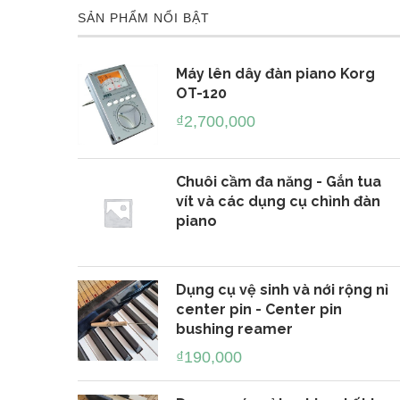
SẢN PHẨM NỔI BẬT
Máy lên dây đàn piano Korg
OT-120
₫
2,700,000
đàn Piano
Cung cấp phụ tùng, thiết bị, dụng cụ.
Chuôi cầm đa năng - Gắn tua
vít và các dụng cụ chỉnh đàn
piano
Dụng cụ vệ sinh và nới rộng nỉ
center pin - Center pin
bushing reamer
₫
190,000