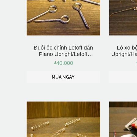
Đuôi ốc chỉnh Letoff đàn
Lò xo b
Piano Upright/Letoff
Upright/H
Regulation Screw – Nhập từ
– N
₫
40,000
Nhật
MUA NGAY