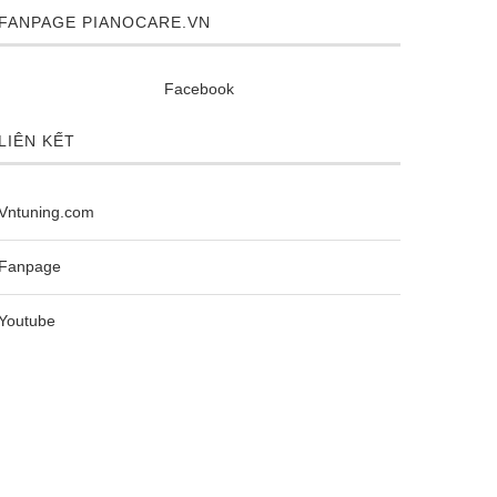
FANPAGE PIANOCARE.VN
Facebook
LIÊN KẾT
Dịch vụ 
Dịch vụ sửa chữa đàn Piano cơ TP...
Vntuning.com
Fanpage
Youtube