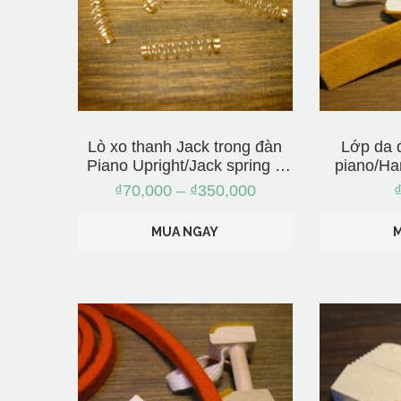
Lò xo thanh Jack trong đàn
Lớp da 
Piano Upright/Jack spring –
piano/Ha
Nhập từ Nhật
Nh
₫
70,000
–
₫
350,000
MUA NGAY