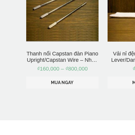
Thanh nối Capstan đàn Piano
Vải nỉ đ
Upright/Capstan Wire – Nhập
Lever/Dam
từ Nhật
Nh
₫
160,000
–
₫
800,000
MUA NGAY