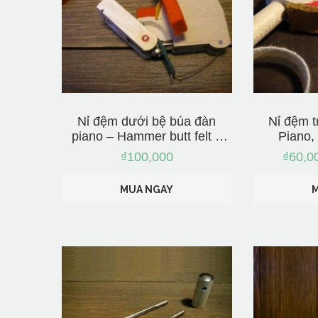
Nỉ đệm dưới bệ búa đàn
Nỉ đệm t
piano – Hammer butt felt –
Piano,
Nhập từ Nhật
Hamme
₫
100,000
₫
60,0
Cloth,Whi
MUA NGAY