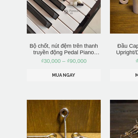
Bộ chốt, nút đệm trên thanh
Đầu Cap
truyền động Pedal Piano
Upright/
Upright
Nh
₫
30,000
–
₫
90,000
MUA NGAY