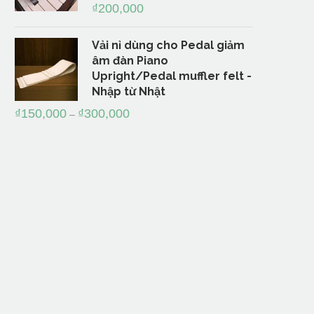
₫
200,000
Vải nỉ dùng cho Pedal giảm
âm đàn Piano
Upright/Pedal muffler felt -
Nhập từ Nhật
₫
150,000
₫
300,000
–