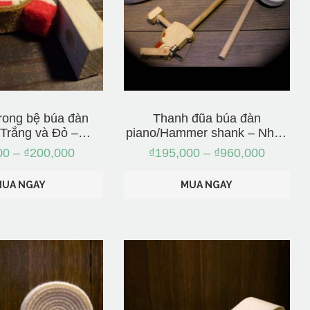
rong bệ búa đàn
Thanh đũa búa đàn
 Trắng và Đỏ –
piano/Hammer shank – Nhập
r Butt Under
từ Nhật
00
–
₫
200,000
₫
195,000
–
₫
960,000
te, Red – Nhập từ
Nhật
MUA NGAY
MUA NGAY