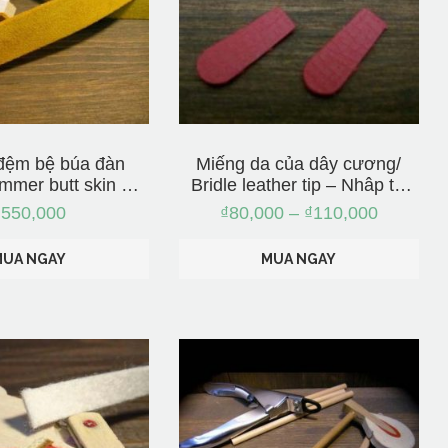
đệm bệ búa đàn
Miếng da của dây cương/
mmer butt skin –
Bridle leather tip – Nhâp từ
ập từ Nhật
Nhật
₫
550,000
₫
80,000
–
₫
110,000
MUA NGAY
MUA NGAY