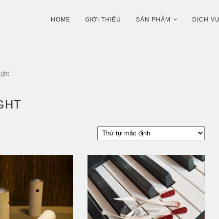
HOME
GIỚI THIỆU
SẢN PHẨM
DỊCH V
ght”
GHT