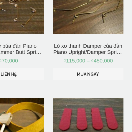
ệ búa đàn Piano
Lò xo thanh Damper của đàn
ammer Butt Spring
Piano Upright/Damper Spring
hập từ Nhật
– Nhập từ Nhật
₫
70,000
₫
115,000
–
₫
450,000
LIÊN HỆ
MUA NGAY