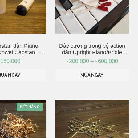
stan đàn Piano
Dây cương trong bộ action
Dowel Capstan –
đàn Upright Piano/Bridle
ập từ Nhật
Strap – Nhập từ Nhật
₫
150,000
₫
200,000
–
₫
600,000
MUA NGAY
MUA NGAY
HẾT HÀNG