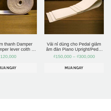
ệm thanh Damper
Vải nỉ dùng cho Pedal giảm
per lever colth –
âm đàn Piano Upright/Pedal
ập từ Nhật
muffler felt – Nhập từ Nhật
₫
120,000
₫
150,000
–
₫
300,000
MUA NGAY
MUA NGAY