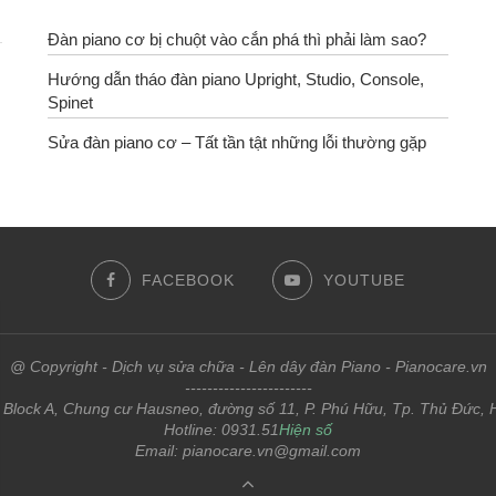
Đàn piano cơ bị chuột vào cắn phá thì phải làm sao?
Hướng dẫn tháo đàn piano Upright, Studio, Console,
Spinet
Sửa đàn piano cơ – Tất tần tật những lỗi thường gặp
FACEBOOK
YOUTUBE
@ Copyright - Dịch vụ sửa chữa - Lên dây đàn Piano - Pianocare.vn
-----------------------
: Block A, Chung cư Hausneo, đường số 11, P. Phú Hữu, Tp. Thủ Đức,
Hotline:
0931.51
Hiện số
Email: pianocare.vn@gmail.com