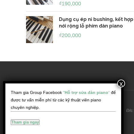
₫
190,000
Dụng cụ ép nỉ bushing, kết hợp
nới rộng lỗ phím đàn piano
₫
200,000
Tham gia Group Facebook
“
Hỗ trợ sửa đàn piano
“
để
được tư vấn miễn phí từ các kỹ thuật viên piano
chuyên nghiệp.
Đ/c
Tham gia ngay