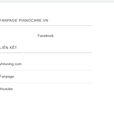
FANPAGE PIANOCARE.VN
Facebook
LIÊN KẾT
Dịch vụ 
Dịch vụ sửa chữa đàn Piano cơ TP...
Vntuning.com
Fanpage
Youtube