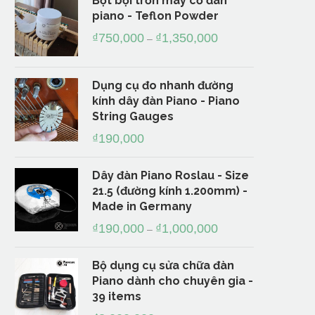
Bột bội trơn máy cơ đàn
piano - Teflon Powder
₫
750,000
₫
1,350,000
–
Dụng cụ đo nhanh đường
kính dây đàn Piano - Piano
String Gauges
₫
190,000
Dây đàn Piano Roslau - Size
21.5 (đường kính 1.200mm) -
Made in Germany
₫
190,000
₫
1,000,000
–
Bộ dụng cụ sửa chữa đàn
Piano dành cho chuyên gia -
39 items