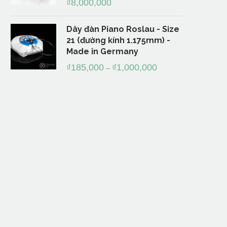
₫
8,000,000
Dây đàn Piano Roslau - Size
21 (đường kính 1.175mm) -
Made in Germany
₫
185,000
₫
1,000,000
–