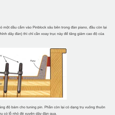
c có một dầu cắm vào Pinblock sâu bên trong đàn piano, đầu còn lại
hỉnh dây đàn) thì chỉ cần xoay trục này để tăng giảm cao độ của
ăng độ bám cho tuning pin. Phần còn lại có dạng trụ vuông thuôn
ều có lỗ nhỏ đẻ xuyên dây đàn qua.