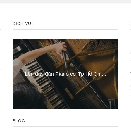
DỊCH VỤ
..
Lên dây đàn Piano cơ Tp Hồ Chí...
BLOG