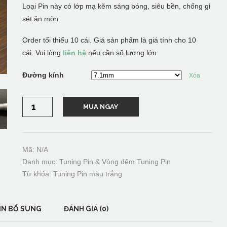
Loại Pin này có lớp mạ kẽm sáng bóng, siêu bền, chống gỉ
sét ăn mòn.
Order tối thiểu 10 cái. Giá sản phẩm là giá tính cho 10
cái. Vui lòng
liên hệ
nếu cần số lượng lớn.
Đường kính
Xóa
Tuning
MUA NGAY
Pin/Trục
giữ
dây
đàn
piano-
Màu
Mã:
N/A
Trắng,
Danh mục:
Tuning Pin & Vòng đệm Tuning Pin
nhập
từ
Từ khóa:
Tuning Pin màu trắng
Nhật
Bản
số
lượng
IN BỔ SUNG
ĐÁNH GIÁ (0)