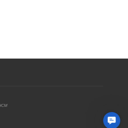
 HCM
Contact
Us