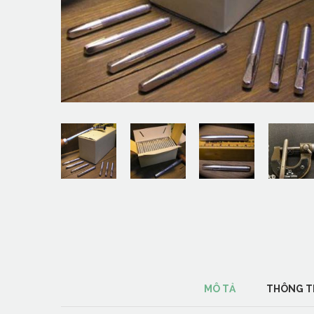
MÔ TẢ
THÔNG T