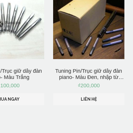
/Trục giữ dây đàn
Tuning Pin/Trục giữ dây đàn
o- Màu Trắng
piano- Màu Đen, nhập từ
Nhật Bản
₫
100,000
₫
200,000
MUA NGAY
LIÊN HỆ