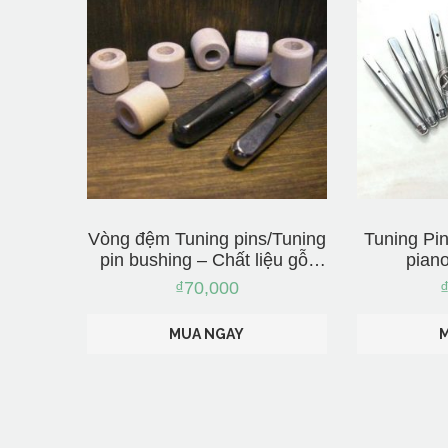
Vòng đệm Tuning pins/Tuning
Tuning Pin
pin bushing – Chất liệu gỗ,
pian
nhập từ Nhật Bản
₫
70,000
MUA NGAY