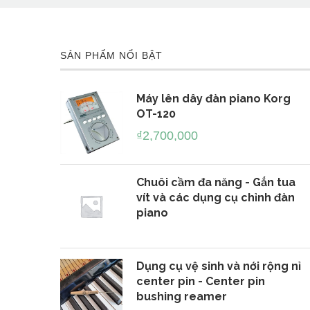
SẢN PHẨM NỔI BẬT
Máy lên dây đàn piano Korg
OT-120
₫
2,700,000
đàn Piano
Cung cấp phụ tùng, thiết bị, dụng cụ.
Chuôi cầm đa năng - Gắn tua
vít và các dụng cụ chỉnh đàn
piano
Dụng cụ vệ sinh và nới rộng nỉ
center pin - Center pin
bushing reamer