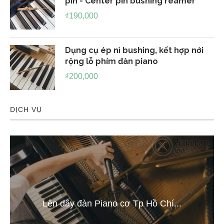
pin - Center pin bushing reamer
₫
190,000
Dụng cụ ép nỉ bushing, kết hợp nới
rộng lỗ phím đàn piano
₫
200,000
DỊCH VỤ
Lên dây đàn Piano cơ Tp Hồ Chí...