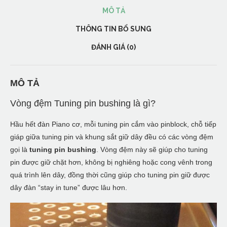
nhập
từ
MÔ TẢ
Nhật
Bản
THÔNG TIN BỔ SUNG
số
lượng
ĐÁNH GIÁ (0)
MÔ TẢ
Vòng đệm Tuning pin bushing là gì?
Hầu hết đàn Piano cơ, mỗi tuning pin cắm vào pinblock, chỗ tiếp
giáp giữa tuning pin và khung sắt giữ dây đều có các vòng đệm
gọi là
tuning pin bushing
. Vòng đệm này sẽ giúp cho tuning
pin được giữ chặt hơn, không bị nghiêng hoặc cong vênh trong
quá trình lên dây, đồng thời cũng giúp cho tuning pin giữ được
dây đàn “stay in tune” được lâu hơn.