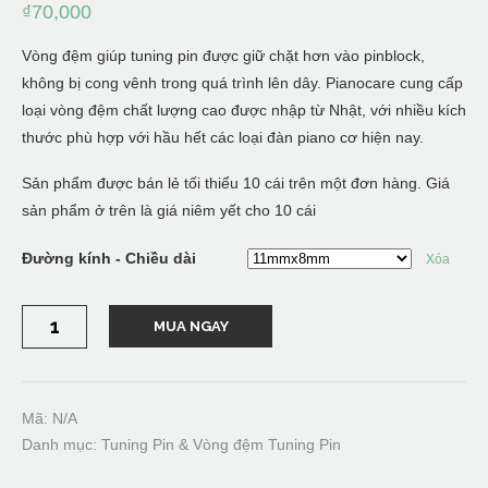
₫
70,000
Vòng đệm giúp tuning pin được giữ chặt hơn vào pinblock,
không bị cong vênh trong quá trình lên dây. Pianocare cung cấp
loại vòng đệm chất lượng cao được nhập từ Nhật, với nhiều kích
thước phù hợp với hầu hết các loại đàn piano cơ hiện nay.
Sản phẩm được bán lẻ tối thiểu 10 cái trên một đơn hàng. Giá
sản phẩm ở trên là giá niêm yết cho 10 cái
Đường kính - Chiều dài
Xóa
Vòng
MUA NGAY
đệm
Tuning
pins/Tuning
pin
bushing
-
Mã:
N/A
Chất
Danh mục:
Tuning Pin & Vòng đệm Tuning Pin
liệu
gỗ,