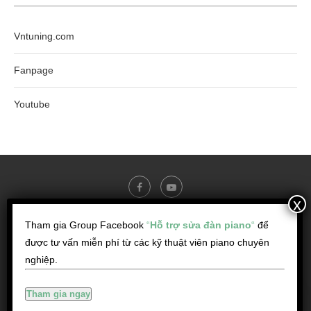
Vntuning.com
Fanpage
Youtube
Tham gia Group Facebook
“
Hỗ trợ sửa đàn piano
“
để
@ Copyright - Dịch vụ sửa chữa - Lên dây đàn Piano - Pianocare.vn
được tư vấn miễn phí từ các kỹ thuật viên piano chuyên
-----------------------
nghiệp.
Đ/c: Block A, Chung cư Hausneo, đường số 11, P. Phú Hữu, Tp. Thủ Đức,
HCM
Hotline:
0931.51
Hiện số
Tham gia ngay
Email: pianocare.vn@gmail.com
Contact
Us